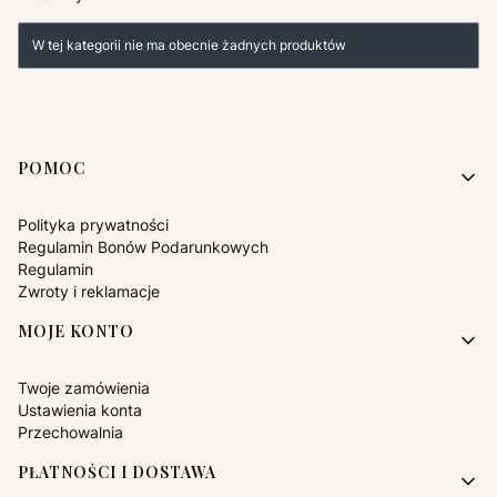
Lista produktów
W tej kategorii nie ma obecnie żadnych produktów
Linki w stopce
POMOC
Polityka prywatności
Regulamin Bonów Podarunkowych
Regulamin
Zwroty i reklamacje
MOJE KONTO
Twoje zamówienia
Ustawienia konta
Przechowalnia
PŁATNOŚCI I DOSTAWA