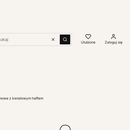
Wyczyść
Szukaj
Ulubione
Zaloguj się
remowe z kwiatowym haftem