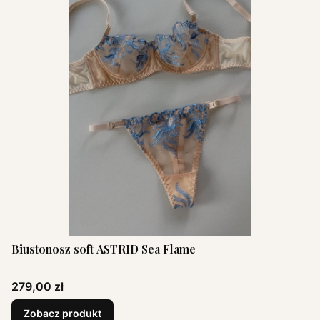
Biustonosz soft ASTRID Sea Flame
Cena
279,00 zł
Zobacz produkt