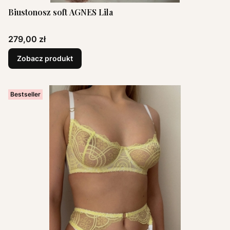
Biustonosz soft AGNES Lila
Cena
279,00 zł
Zobacz produkt
Bestseller