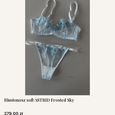
Biustonosz soft ASTRID Frosted Sky
Cena
279,00 zł