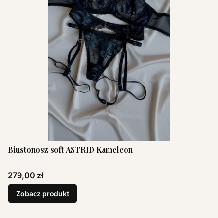
Biustonosz soft ASTRID Kameleon
Cena
279,00 zł
Zobacz produkt