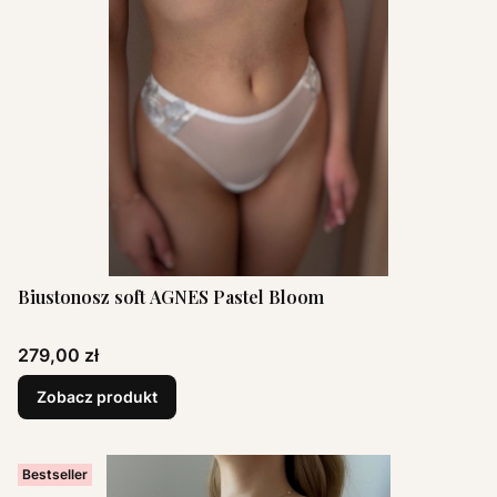
Biustonosz soft AGNES Pastel Bloom
Cena
279,00 zł
Zobacz produkt
Bestseller