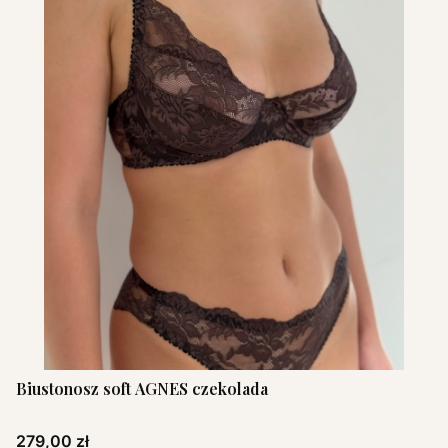
Biustonosz soft AGNES czekolada
Cena
279,00 zł