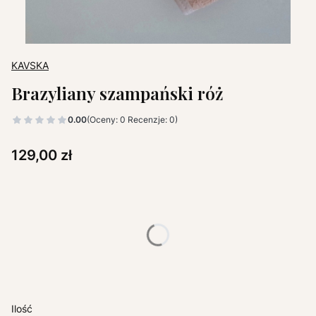
KAVSKA
Brazyliany szampański róż
0.00
(Oceny: 0 Recenzje: 0)
Cena
129,00 zł
Wybierz wariant produktu:
Poszczególne warianty mogą różnić się ceną
*
ROZMIAR
Wybierz
Ilość