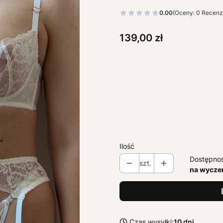
0.00
(Oceny: 0 Recenzj
Cena
139,00 zł
Wybierz wariant produktu:
Poszczególne warianty mogą ró
*
ROZMIAR
Wybierz
Ilość
Dostępno
szt.
na wycze
Czas wysyłki:
10 dni