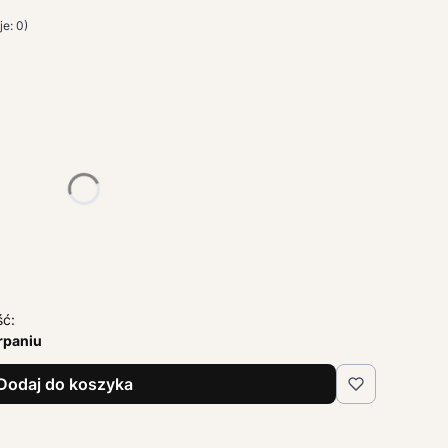
e: 0)
żnić się ceną
ść:
rpaniu
Dodaj do koszyka