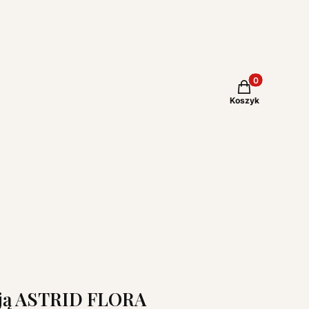
Produkty w kos
Koszyk
acją ASTRID FLORA