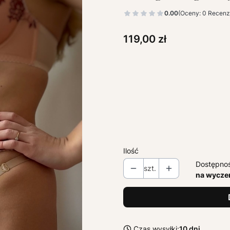
0.00
(Oceny: 0 Recenzj
Cena
119,00 zł
Wybierz wariant produktu:
Poszczególne warianty mogą ró
*
ROZMIAR
Wybierz
Ilość
Dostępno
szt.
na wycze
Czas wysyłki:
10 dni