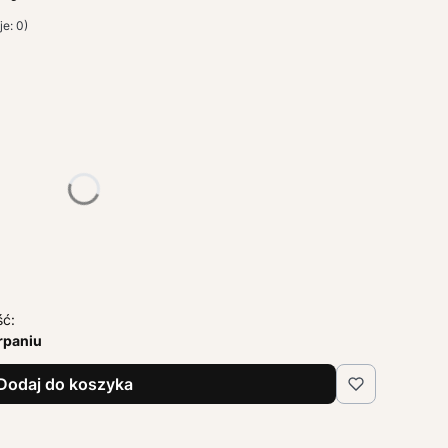
e: 0)
żnić się ceną
ść:
rpaniu
Dodaj do koszyka