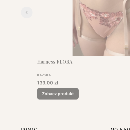
Harness FLORA
PRODUCENT
KAVSKA
Cena
139,00 zł
Zobacz produkt
POMOC
MOJE K