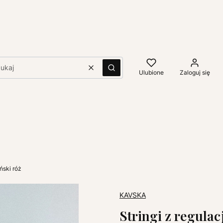
Wyczyść
Szukaj
Ulubione
Zaloguj się
ński róż
KAVSKA
Stringi z regula