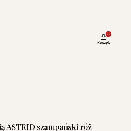
Produkty w kos
Koszyk
cją ASTRID szampański róż