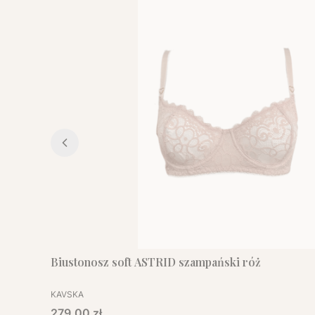
Biustonosz soft ASTRID szampański róż
PRODUCENT
KAVSKA
Cena
279,00 zł