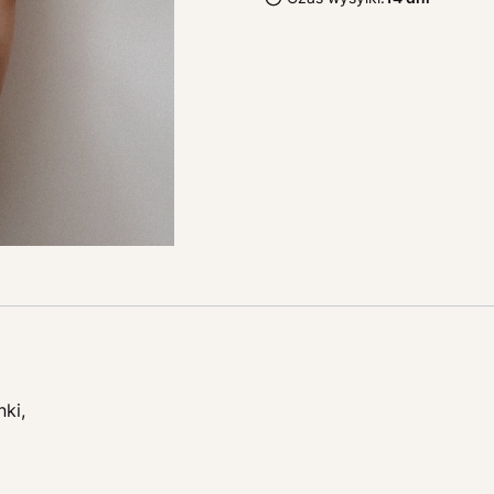
nki
,