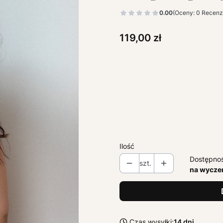
0.00
(Oceny: 0 Recenzj
Cena
119,00 zł
Wybierz wariant produktu:
Poszczególne warianty mogą ró
*
ROZMIAR
Wybierz
Ilość
Dostępno
szt.
na wycze
Czas wysyłki:
14 dni