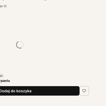
e: 0)
żnić się ceną
ść:
rpaniu
Dodaj do koszyka