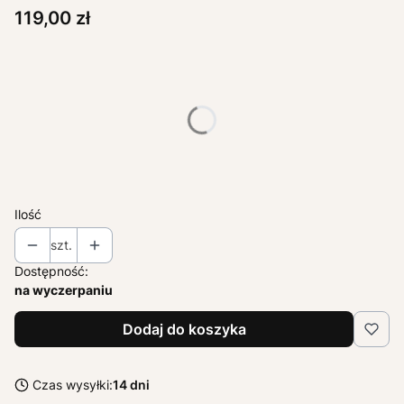
Cena
119,00 zł
Wybierz wariant produktu:
Poszczególne warianty mogą różnić się ceną
*
ROZMIAR
Wybierz
Ilość
szt.
Dostępność:
na wyczerpaniu
Dodaj do koszyka
Czas wysyłki:
14 dni